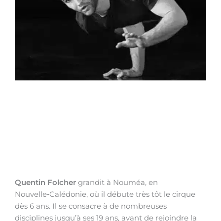
Quentin Folcher
grandit à Nouméa, en
Nouvelle‑Calédonie, où il débute très tôt le cirque
dès 6 ans. Il se consacre à de nombreuses
disciplines jusqu’à ses 19 ans, avant de rejoindre la